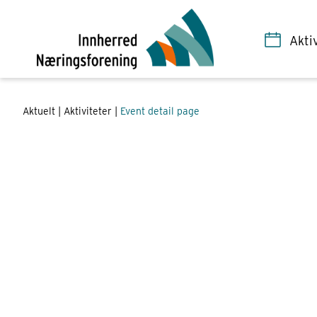
eventID = 101056
Akti
Aktuelt |
Aktiviteter
|
Event detail page