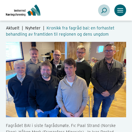
Aktuelt |
Nyheter
|
Kronikk fra fagråd bai: en forhastet
behandling av framtiden til regionen og dens ungdom
Fagrådet BAI i siste fagrådsmøte. Fv: Paal Strand (Norske