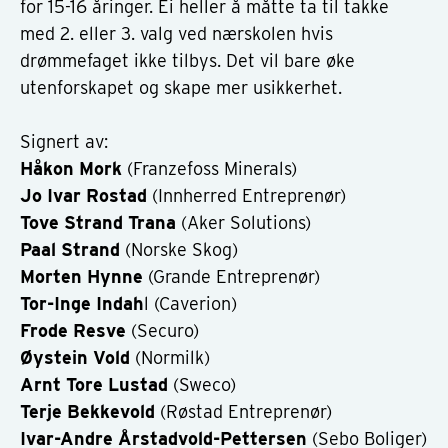
for 15-16 åringer. Ei heller å måtte ta til takke
med 2. eller 3. valg ved nærskolen hvis
drømmefaget ikke tilbys. Det vil bare øke
utenforskapet og skape mer usikkerhet.
Signert av:
Håkon Mork
(Franzefoss Minerals)
Jo Ivar Rostad
(Innherred Entreprenør)
Tove Strand Trana
(Aker Solutions)
Paal Strand
(Norske Skog)
Morten Hynne
(Grande Entreprenør)
Tor-Inge Indah
l (Caverion)
Frode Resve
(Securo)
Øystein Vold
(Normilk)
Arnt Tore Lustad
(Sweco)
Terje Bekkevold
(Røstad Entreprenør)
Ivar-Andre Årstadvold-Pettersen
(Sebo Boliger)