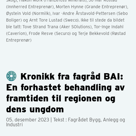
Skog), Håkon Mork (Franzefoss Minerals), Jo Ivar Rostad
(Innherred Entreprenør), Morten Hynne (Grande Entreprenør),
Øystein Vold (Normilk), Ivar -Andre Årstavold-Pettersen (Sebo
Boliger) og Arnt Tore Lustad (Sweco). Ikke til stede da bildet
ble tatt: Tove Strand Trana (Aker SOlutions), Tor-Inge Indahl
(Caverion), Frode Resve (Securo) og Terje Bekkevold (Røstad
Entreprenør)
Kronikk fra fagråd BAI:
En forhastet behandling av
framtiden til regionen og
dens ungdom
05. desember 2023
| Tekst : Fagrådet Bygg, Anlegg og
Industri