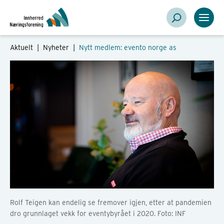
Aktuelt |
Nyheter
|
Nytt medlem: evento norge as
Rolf Teigen kan endelig se fremover igjen, etter at pandemien
dro grunnlaget vekk for eventybyrået i 2020. Foto: INF