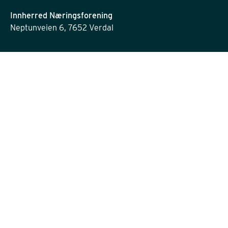
Innherred Næringsforening
Neptunveien 6, 7652 Verdal
post@innherrednf.no
INFORMASJON
Personvernserklæring
Cookies informasjon