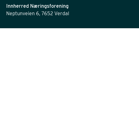
Innherred Næringsforening
Neptunveien 6, 7652 Verdal
post@innherrednf.no
INFORMASJON
Personvernserklæring
Cookies informasjon