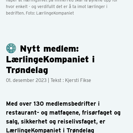
håper at næringslivet på Innherred skal få øynene opp for
hvor enkelt - og verdifullt det er å ta imot lærlinger i
bedriften. Foto: LærlingeKompaniet
Nytt medlem:
LærlingeKompaniet i
Trøndelag
01. desember 2023
| Tekst : Kjersti Fikse
Med over 130 medlemsbedrifter i
restaurant- og matfagene, frisørfaget og
salg, sikkerhet og reiselivsfaget, er
LærlingeKompaniet i Trøndelag