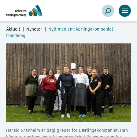
Aktuelt |
Nyheter
|
Nytt medlem: lærlingekompaniet i
trøndelag
Harald Granheim er daglig leder for LærlingeKompaniet. Han