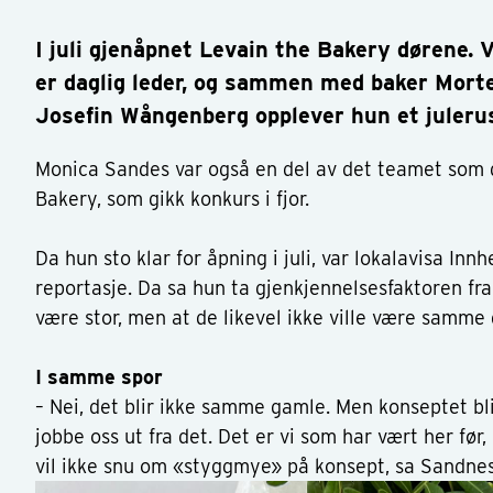
I juli gjenåpnet Levain the Bakery dørene.
er daglig leder, og sammen med baker Mort
Josefin Wångenberg opplever hun et juleru
Monica Sandes var også en del av det teamet som 
Bakery, som gikk konkurs i fjor.
Da hun sto klar for åpning i juli, var lokalavisa In
reportasje. Da sa hun ta gjenkjennelsesfaktoren fra
være stor, men at de likevel ikke ville være samme
I samme spor
– Nei, det blir ikke samme gamle. Men konseptet bl
jobbe oss ut fra det. Det er vi som har vært her før,
vil ikke snu om «styggmye» på konsept, sa Sandnes 