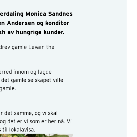
 Verdaling Monica Sandnes
en Andersen og konditor
sh av hungrige kunder.
drev gamle Levain the
nherred innom og lagde
 det gamle selskapet ville
 gamle.
ir det samme, og vi skal
 og det er vi som er her nå. Vi
til lokalavisa.