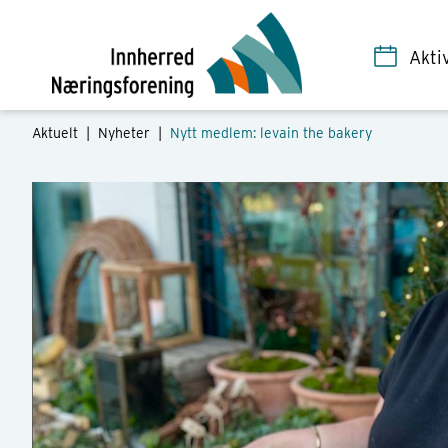
Akti
Aktuelt |
Nyheter
|
Nytt medlem: levain the bakery