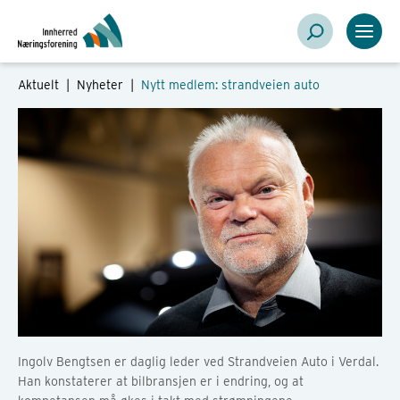
Aktuelt |
Nyheter
|
Nytt medlem: strandveien auto
Ingolv Bengtsen er daglig leder ved Strandveien Auto i Verdal.
Han konstaterer at bilbransjen er i endring, og at