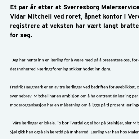
Et par år etter at Sverresborg Malerservi
Vidar Mitchell ved roret, åpnet kontor i Verd
registrere at veksten har vært langt bratt
for seg.
- Jeg har henta inn en lærling for å være med på å presentere oss, for de
det Innherred Næringsforening stikker hodet inn døra.
Fredrik Haugmark er en av tre lærlinger ved bedriften for øyeblikket,
svennebrev. Mitchell har en ambisjon om å ha omtrent én lærling per 
moderorganisasjon har en målsetning om å ligge på ti prosent lærlin
- Våre lærlinger er lokale. To bor i Verdal og ei bor på Steinkjer, sier Mit
Sjøl gikk han også sin læretid på Innherred. Lærling var han hos Male