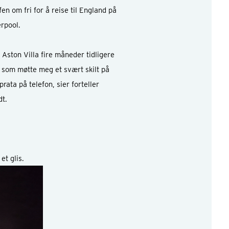
en om fri for å reise til England på
erpool.
 Aston Villa fire måneder tidligere
e som møtte meg et svært skilt på
ata på telefon, sier forteller
dt.
et glis.