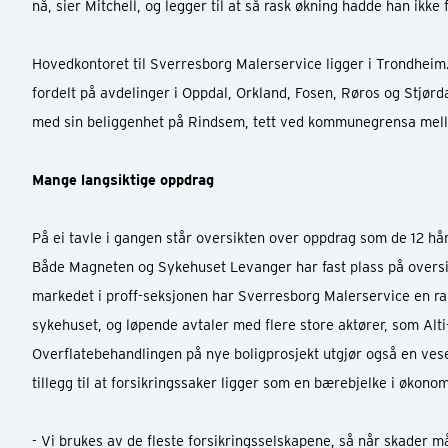
nå, sier Mitchell, og legger til at så rask økning hadde han ikke 
Hovedkontoret til Sverresborg Malerservice ligger i Trondheim. 
fordelt på avdelinger i Oppdal, Orkland, Fosen, Røros og Stjørdal
med sin beliggenhet på Rindsem, tett ved kommunegrensa mell
Mange langsiktige oppdrag
På ei tavle i gangen står oversikten over oppdrag som de 12 h
Både Magneten og Sykehuset Levanger har fast plass på overs
markedet i proff-seksjonen har Sverresborg Malerservice en 
sykehuset, og løpende avtaler med flere store aktører, som Alt
Overflatebehandlingen på nye boligprosjekt utgjør også en ves
tillegg til at forsikringssaker ligger som en bærebjelke i økono
- Vi brukes av de fleste forsikringsselskapene, så når skader m