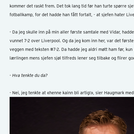
kommer det raskt frem. Det tok lang tid før han turte spørre sjef
fotballkamp, for det hadde han fått fortalt, - at sjefen hater Liv
- Da jeg skulle inn på min aller første samtale med Vidar, hadde
vunnet 7-2 over Liverpool. Og da jeg kom inn her, var det først
veggen med teksten #7-2. Da hadde jeg aldri møtt ham før, kun pr
lærlingen mens sjefen sjøl tilfreds lener seg tilbake og flirer go
- Hva tenkte du da?
- Nei, jeg tenkte at «henne kainn bli artig!», sier Haugmark med 