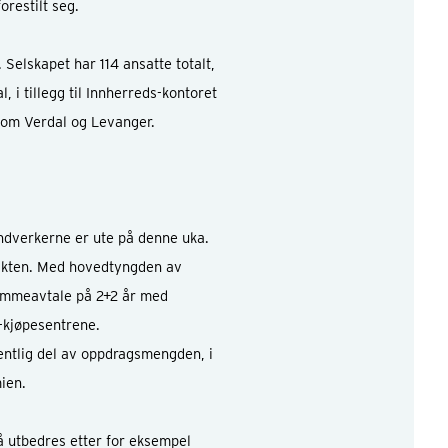
forestilt seg.
Selskapet har 114 ansatte totalt,
, i tillegg til Innherreds-kontoret
om Verdal og Levanger.
åndverkerne er ute på denne uka.
ikten. Med hovedtyngden av
rammeavtale på 2+2 år med
i-kjøpesentrene.
entlig del av oppdragsmengden, i
mien.
å utbedres etter for eksempel