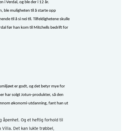
n i Verdal, og ble der i 12 år.
n, ble muligheten til å starte opp
e til å si nei til. Tilfeldighetene skulle
al før han kom til Mitchells bedrift for
miljøet er godt, og det betyr mye for
er har solgt Jotun-produkter, så den
ur innom økonomi-utdanning, fant han ut
åpenhet. Og et heftig forhold til
 Villa. Det kan lukte trøbbel,