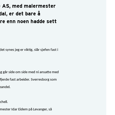
ce AS, med malermester
al, er det bare å
ere enn noen hadde sett
t synes jeg er viktig, slår sjefen fast i
 og går side om side med ni ansatte med
fjerde fast arbeider. Sverresborg som
geandel.
chell.
rmester Idar Eidem på Levanger, så