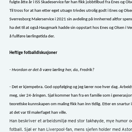
fulgte åtte år i ISS Skadeservice før han fikk jobbtilbud fra Enes og Olse
Til tross for at han etter eget utsagn trivdes utrolig godt i Enes og Olse
Sverresborg Malerservice i 2021 sin avdeling på Innherred altfor spennend
ha det til at også Haugmark hadde sin oppstart hos Enes og Olsen i Verd
å fullføre lærlingetida der.
Heftige fotballdiskusjoner
- Hvordan er det å være lærling her, da, Fredrik?
- Det er kjempebra. God oppfølging og jeg lærer noe hver dag. Arbeids
meg, sier 24-åringen. Sjøl kommer han fra en familie som i generasjon
teoretiske kunnskapen om maling fikk han inn tidlig. Etter en snart
at det var til malerfaget han ville.
Han beskriver et arbeidsmiljø med stor takhøyde, mye humor og 
fotball. Sjøl er han Liverpool-fan, mens sjefen holder med Aston