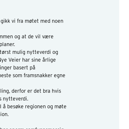
, gikk vi fra møtet med noen
mmen og at de vil være
splaner.
ørst mulig nytteverdi og
ye Veier har sine årlige
tinger basert på
 eneste som framsnakker egne
ling, derfor er det bra hvis
s nytteverdi.
til å besøke regionen og møte
gion.