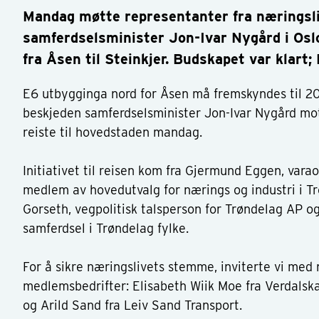
Mandag møtte representanter fra næringsli
samferdselsminister Jon-Ivar Nygård i Osl
fra Åsen til Steinkjer. Budskapet var klart;
E6 utbygginga nord for Åsen må fremskyndes til 20
beskjeden samferdselsminister Jon-Ivar Nygård mo
reiste til hovedstaden mandag.
Initiativet til reisen kom fra Gjermund Eggen, var
medlem av hovedutvalg for nærings og industri i Tr
Gorseth, vegpolitisk talsperson for Trøndelag AP 
samferdsel i Trøndelag fylke.
For å sikre næringslivets stemme, inviterte vi med
medlemsbedrifter: Elisabeth Wiik Moe fra Verdalska
og Arild Sand fra Leiv Sand Transport.