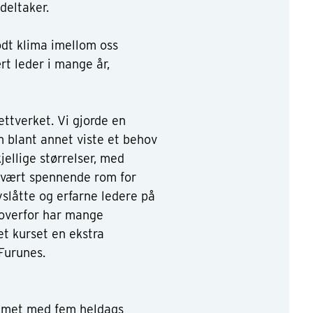
deltaker.
odt klima imellom oss
rt leder i mange år,
ettverket. Vi gjorde en
m blant annet viste et behov
jellige størrelser, med
et svært spennende rom for
slåtte og erfarne ledere på
r overfor har mange
et kurset en ekstra
Furunes.
ammet med fem heldags