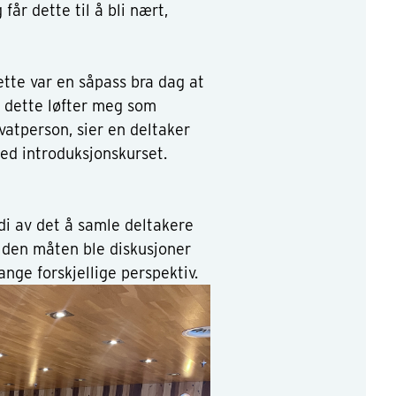
får dette til å bli nært,
ette var en såpass bra dag at
 dette løfter meg som
atperson, sier en deltaker
ed introduksjonskurset.
rdi av det å samle deltakere
På den måten ble diskusjoner
nge forskjellige perspektiv.