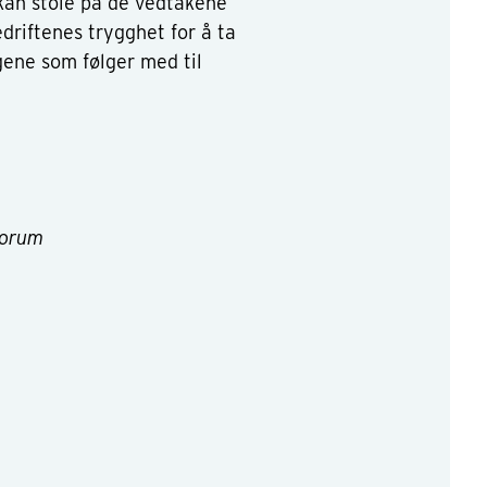
 kan stole på de vedtakene
driftenes trygghet for å ta
ngene som følger med til
forum