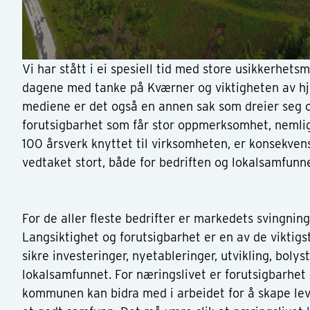
Vi har stått i ei spesiell tid med store usikkerhets
dagene med tanke på Kværner og viktigheten av hjø
mediene er det også en annen sak som dreier seg
forutsigbarhet som får stor oppmerksomhet, nemli
100 årsverk knyttet til virksomheten, er konsekven
vedtaket stort, både for bedriften og lokalsamfunne
For de aller fleste bedrifter er markedets svingning
Langsiktighet og forutsigbarhet er en av de viktig
sikre investeringer, nyetableringer, utvikling, bolys
lokalsamfunnet. For næringslivet er forutsigbarhet 
kommunen kan bidra med i arbeidet for å skape lev