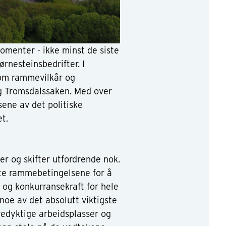
momenter - ikke minst de siste
rnesteinsbedrifter. I
 om rammevilkår og
g Tromsdalssaken. Med over
sene av det politiske
t.
er og s
kifter utfordrende nok.
ste rammebetingelsene for å
t og konkurransekraft for hele
noe av det absolutt viktigste
edyktige arbeidsplasser og