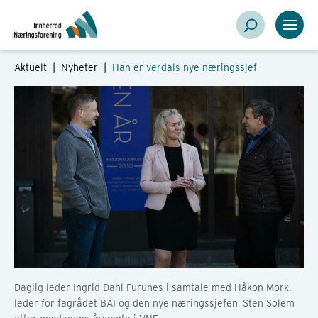
Aktuelt |
Nyheter
|
Han er verdals nye næringssjef
Daglig leder Ingrid Dahl Furunes i samtale med Håkon Mork,
leder for fagrådet BAI og den nye næringssjefen, Sten Solem