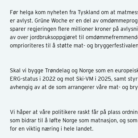
Før helga kom nyheten fra Tyskland om at matmess
er avlyst. Grüne Woche er en del av omdømmeprogr
sparer regjeringen flere millioner kroner på avlysn
av over jordbruksoppgjøret til omdømmefremmend
omprioriteres til å støtte mat- og bryggerfestivalen
Skal vi bygge Trøndelag og Norge som en europeis
ERG-status i 2022 og mot Ski-VM i 2025, samt styr
avhengig av at de som arrangerer våre mat- og brygg
Vi håper at våre politikere raskt får på plass ordni
som bidrar til å løfte Norge som matnasjon, og som 
for en viktig næring i hele landet.