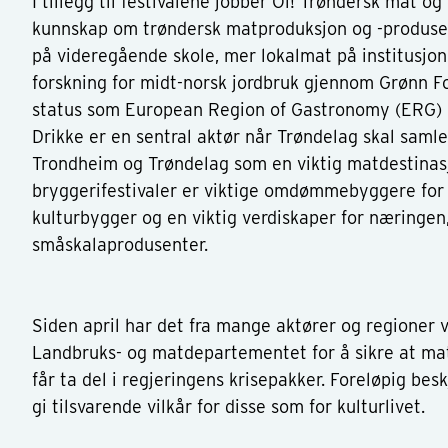
I tillegg til festivalene jobber Oi! Trøndersk mat o
kunnskap om trøndersk matproduksjon og -produsent
på videregående skole, mer lokalmat på institusjon
forskning for midt-norsk jordbruk gjennom Grønn Fo
status som European Region of Gastronomy (ERG) i
Drikke er en sentral aktør når Trøndelag skal samle
Trondheim og Trøndelag som en viktig matdestinasj
bryggerifestivaler er viktige omdømmebyggere fo
kulturbygger og en viktig verdiskaper for næringen,
småskalaprodusenter.
Siden april har det fra mange aktører og regioner 
Landbruks- og matdepartementet for å sikre at mat
får ta del i regjeringens krisepakker. Foreløpig besk
gi tilsvarende vilkår for disse som for kulturlivet.