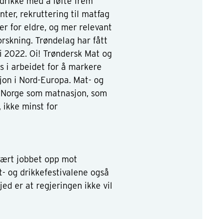
g drikke med å løfte frem
er, rekruttering til matfag
er for eldre, og mer relevant
rskning. Trøndelag har fått
 2022. Oi! Trøndersk Mat og
s i arbeidet for å markere
on i Nord-Europa. Mat- og
r Norge som matnasjon, som
 ikke minst for
vært jobbet opp mot
- og drikkefestivalene også
jed er at regjeringen ikke vil