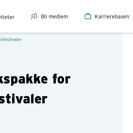
Bli medlem
Karrierebasen
viteter
rifestivaler
akspakke for
stivaler