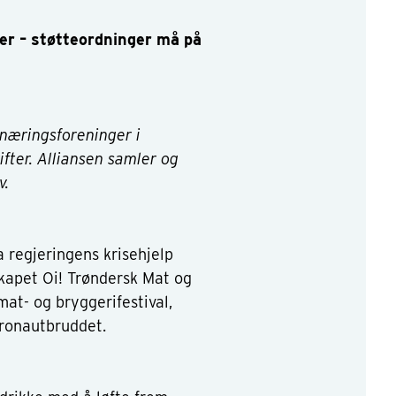
ler – støtteordninger må på
 næringsforeninger i
ter. Alliansen samler og
v.
a regjeringens krisehjelp
skapet Oi! Trøndersk Mat og
mat- og bryggerifestival,
oronautbruddet.