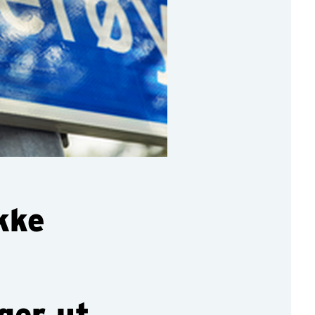
kke
ger ut.