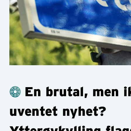
En brutal, men i
uventet nyhet?
Ytterøykylling flag