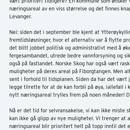
vært prioritert tidligere? En kommune som ønsker 
næringsareal av en viss størrelse og det finnes knapt
Levanger.
Nei: siden det i september ble kjent at Ytterøykyll
fremtidsløsninger, hvor et alternativ var å flytte pr
det blitt jobbet politisk og administrativt med å ø
fergesambandet, utrede bedre vannforsyning og sik
også på fastlandet. Norske Skog har også vært raskt
muligheter på deres areal på Fiborgtangen. Men alt i
sent i forhold til tidsplanen. Siden da har det vært 
legge tilrette for at de kan forbli på øya, iallefall
nytt næringsareal trylles frem på noen måneder! 
Nå er det tid for selvransakelse, vi kan ikke miste 
kan ikke gå glipp av nye muligheter. Vi trenger at 
næringsareal blir prioritert helt på topp inntil det