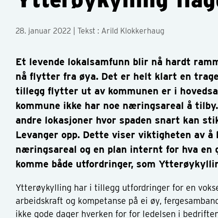
28. januar 2022
| Tekst : Arild Klokkerhaug
Et levende lokalsamfunn blir nå hardt ramm
nå flytter fra øya. Det er helt klart en trage
tillegg flytter ut av kommunen er i hovedsa
kommune ikke har noe næringsareal å tilby
andre lokasjoner hvor spaden snart kan stik
Levanger opp. Dette viser viktigheten av å 
næringsareal og en plan internt for hva en 
komme både utfordringer, som Ytterøykyllin
Ytterøykylling har i tillegg utfordringer for en voks
arbeidskraft og kompetanse på ei øy, fergesamband
ikke gode dager hverken for for ledelsen i bedriften