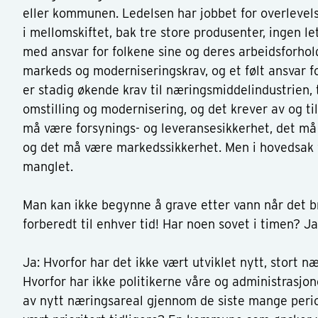
eller kommunen. Ledelsen har jobbet for overlevel
i mellomskiftet, bak tre store produsenter, ingen le
med ansvar for folkene sine og deres arbeidsforhol
markeds og moderniseringskrav, og et følt ansvar f
er stadig økende krav til næringsmiddelindustrien, t
omstilling og modernisering, og det krever av og til
må være forsynings- og leveransesikkerhet, det må
og det må være markedssikkerhet. Men i hovedsak 
manglet.
Man kan ikke begynne å grave etter vann når det 
forberedt til enhver tid! Har noen sovet i timen? Ja
Ja: Hvorfor har det ikke vært utviklet nytt, stort n
Hvorfor har ikke politikerne våre og administrasjone
av nytt næringsareal gjennom de siste mange perio