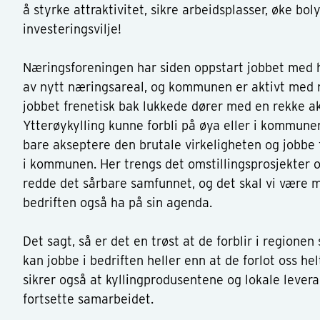
å styrke attraktivitet, sikre arbeidsplasser, øke bo
investeringsvilje!
Næringsforeningen har siden oppstart jobbet med hø
av nytt næringsareal, og kommunen er aktivt med nå.
jobbet frenetisk bak lukkede dører med en rekke akt
Ytterøykylling kunne forbli på øya eller i kommunen
bare akseptere den brutale virkeligheten og jobbe 
i kommunen. Her trengs det omstillingsprosjekter og
redde det sårbare samfunnet, og det skal vi være m
bedriften også ha på sin agenda.
Det sagt, så er det en trøst at de forblir i regionen 
kan jobbe i bedriften heller enn at de forlot oss hel
sikrer også at kyllingprodusentene og lokale lever
fortsette samarbeidet.