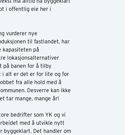
vekst må alltid ha byggeklart
 i offentlig eie her i
ing vurderer nye
oduksjonen til fastlandet, har
ke kapasiteten på
re lokasjonsalternativer
 på banen for å tilby
 alt er det er for lite og for
jobbet fra alle hold med å
 i kommunen. Desverre kan ikke
Det tar mange, mange år!
store bedrifter som YK og vi
arbeidet med å utvikle nytt
 er byggeklart. Det handler om