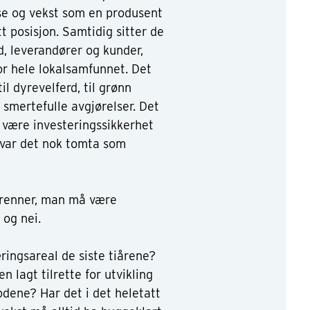
se og vekst som en produsent
tt posisjon. Samtidig sitter de
d, leverandører og kunder,
or hele lokalsamfunnet. Det
il dyrevelferd, til grønn
 smertefulle avgjørelser. Det
 være investeringssikkerhet
var det nok tomta som
brenner, man må være
 og nei.
æringsareal de siste tiårene?
n lagt tilrette for utvikling
dene? Har det i det heletatt