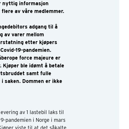
 nyttig informasjon
r flere av våre medlemmer.
ngedebitors adgang til å
lg av varer mellom
rstatning etter kjøpers
v Covid-19-pandemien.
påberope force majeure er
. Kjøper ble idømt å betale
ktsbruddet samt fulle
 i saken. Dommen er ikke
vering av 1 lastebil laks til
19-pandemien i Norge i mars
øper viste til at det såkalte