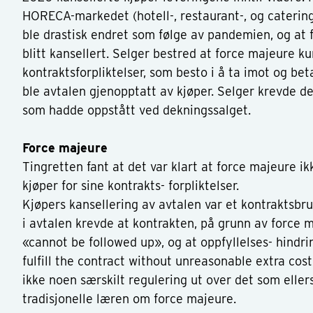
HORECA-markedet (hotell-, restaurant-, og cateri
ble drastisk endret som følge av pandemien, og at 
blitt kansellert. Selger bestred at force majeure ku
kontraktsforpliktelser, som besto i å ta imot og bet
ble avtalen gjenopptatt av kjøper. Selger krevde d
som hadde oppstått ved dekningssalget.
Force majeure
Tingretten fant at det var klart at force majeure ikk
kjøper for sine kontrakts- forpliktelser.
Kjøpers kansellering av avtalen var et kontraktsbr
i avtalen krevde at kontrakten, på grunn av force 
«cannot be followed up», og at oppfyllelses- hindr
fulfill the contract without unreasonable extra cos
ikke noen særskilt regulering ut over det som eller
tradisjonelle læren om force majeure.