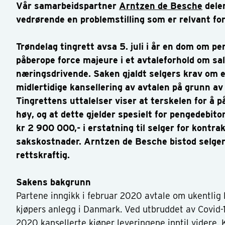
Vår samarbeidspartner
Arntzen de Besche
deler
vedrørende en problemstilling som er relvant fo
Trøndelag tingrett avsa 5. juli i år en dom om pe
påberope force majeure i et avtaleforhold om sa
næringsdrivende. Saken gjaldt selgers krav om e
midlertidige kansellering av avtalen på grunn a
Tingrettens uttalelser viser at terskelen for å 
høy, og at dette gjelder spesielt for pengedebitor
kr 2 900 000,- i erstatning til selger for kontra
sakskostnader. Arntzen de Besche bistod selger
rettskraftig.
Sakens bakgrunn
Partene inngikk i februar 2020 avtale om ukentlig le
kjøpers anlegg i Danmark. Ved utbruddet av Covid-
2020 kansellerte kjøper leveringene inntil videre. Kj