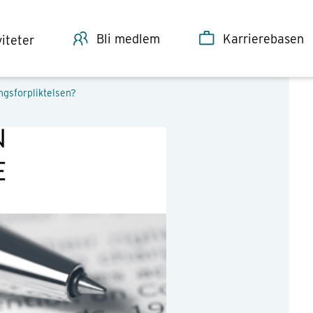
Bli medlem
Karrierebasen
viteter
ngsforpliktelsen?