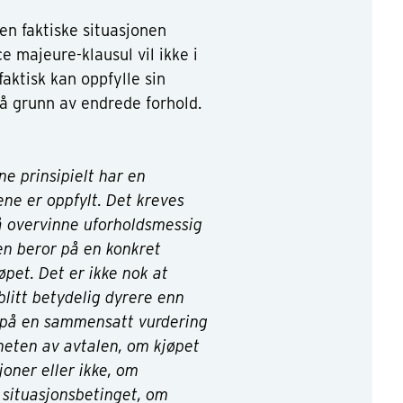
en faktiske situasjonen
ce majeure-klausul vil ikke i
aktisk kan oppfylle sin
på grunn av endrede forhold.
e prinsipielt har en
rene er oppfylt. Det kreves
 å overvinne uforholdsmessig
en beror på en konkret
pet. Det er ikke nok at
blitt betydelig dyrere enn
 på en sammensatt vurdering
heten av avtalen, om kjøpet
joner eller ikke, om
 situasjonsbetinget, om