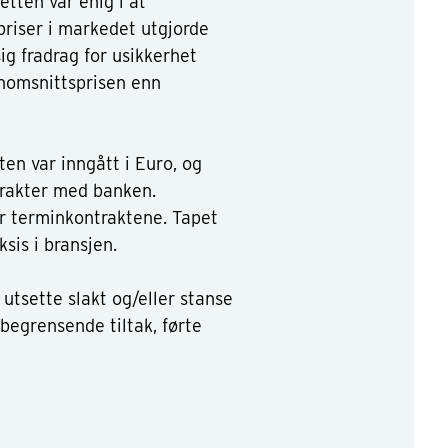
etten var enig i at
priser i markedet utgjorde
ig fradrag for usikkerhet
nnomsnittsprisen enn
ten var inngått i Euro, og
trakter med banken.
er terminkontraktene. Tapet
ksis i bransjen.
̊ utsette slakt og/eller stanse
sbegrensende tiltak, førte