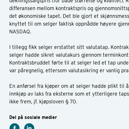
dekningssalgspris (for både størrelse og kvalitet). R
differansen mellom kontraktspris og gjennomsnitts
det økonomiske tapet. Det ble gjort et skjønnsmess
knyttet til om selger faktisk oppnådde høyere gje
NASDAQ.
I tillegg fikk selger erstattet sitt valutatap. Kontrak
selger hadde sikret valutakurs gjennom terminkon
Kontraktsbruddet førte til at selger led et tap und
var påregnelig, ettersom valutasikring er vanlig pra
En anførsel fra kjøper om at selger hadde plikt til a
innkjøp av laks fra eksterne som et ytterligere tap
ikke frem, jf. kjøpsloven § 70.
Del på sosiale medier