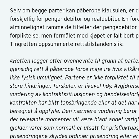
Selv om begge parter kan påberope klausulen, er d
forskjellig for penge- debitor og realdebitor. En for
alminnelighet ramme de tilfeller der pengedebitor f
forpliktelse, men formålet med kjøpet er falt bort 
Tingretten oppsummerte rettstilstanden slik:
«Retten legger etter ovennevnte til grunn at parten
gjensidig rett å påberope force majeure hvis vilkå
ikke fysisk umulighet. Partene er ikke forpliktet til
store hindringer. Terskelen er likevel høy. Avgjørels
vurdering av kontraktssituasjonen og hendelsesforlø
kontrakten har blitt tapsbringende eller at det har 
beregnet å oppfylle. Den nærmere vurdering beror
der relevante momenter vil være blant annet varig
gjelder varer som normalt er utsatt for prisfluktuas
prisendringene skyldes ordinær prisendring eller er