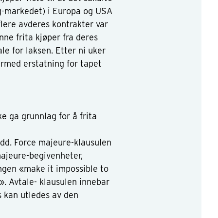
ng-markedet) i Europa og USA
flere avderes kontrakter var
nne frita kjøper fra deres
ale for laksen. Etter ni uker
ermed erstatning for tapet
e ga grunnlag for å frita
udd. Force majeure-klausulen
majeure-begivenheter,
ingen «make it impossible to
t». Avtale- klausulen innebar
s kan utledes av den