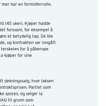
r mer har en formidlerrolle,
old (45 uker). Kjøper hadde
t forsvant, for eksempel å
øre et betydelig tap. De ble
de, og kontrakten var inngått
 terskelen for å påberope
ta kjøper for sine
tt dekningssalg, hvor laksen
ontraktsprisen. Partiet som
kke spores, og selger la
DAQ til grunn som